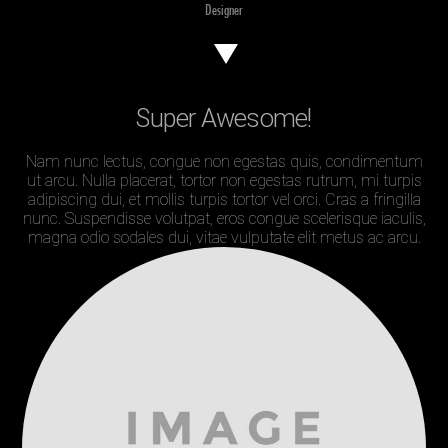
Designer
Super Awesome!
Nam nunc lectus, congue non egestas quis, condimentum
ut arcu. Nulla placerat, tortor non egestas rutrum, mi turpis
adipiscing dui, et mollis turpis tortor vel orci. Cras a fringilla
nunc. Suspendisse volutpat, eros congue scelerisque iaculis,
magna odio sodales dui, vitae vulputate elit metus ac arcu.