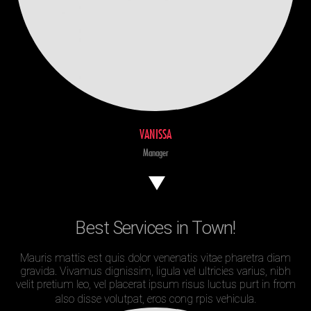
VANISSA
Manager
Best Services in Town!
Mauris mattis est quis dolor venenatis vitae pharetra diam
gravida. Vivamus dignissim, ligula vel ultricies varius, nibh
velit pretium leo, vel placerat ipsum risus luctus purt in from
also
disse volutpat, eros cong rpis vehicula.